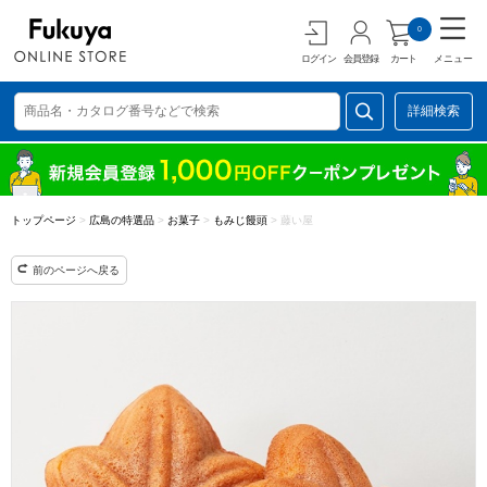
0
ログイン
会員登録
カート
メニュー
詳細検索
トップページ
>
広島の特選品
>
お菓子
>
もみじ饅頭
>
藤い屋
前のページへ戻る