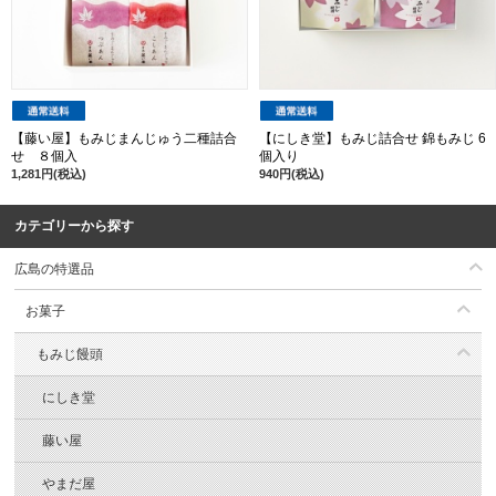
【藤い屋】もみじまんじゅう二種詰合
【にしき堂】もみじ詰合せ 錦もみじ 6
せ ８個入
個入り
1,281円(税込)
940円(税込)
カテゴリーから探す
広島の特選品
お菓子
もみじ饅頭
にしき堂
藤い屋
やまだ屋