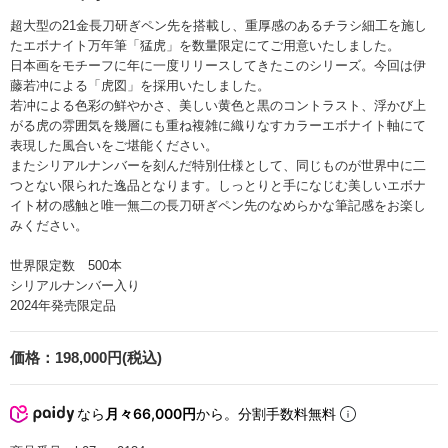
超大型の21金長刀研ぎペン先を搭載し、重厚感のあるチラシ細工を施し
たエボナイト万年筆「猛虎」を数量限定にてご用意いたしました。
日本画をモチーフに年に一度リリースしてきたこのシリーズ。今回は伊
藤若冲による「虎図」を採用いたしました。
若冲による色彩の鮮やかさ、美しい黄色と黒のコントラスト、浮かび上
がる虎の雰囲気を幾層にも重ね複雑に織りなすカラーエボナイト軸にて
表現した風合いをご堪能ください。
またシリアルナンバーを刻んだ特別仕様として、同じものが世界中に二
つとない限られた逸品となります。しっとりと手になじむ美しいエボナ
イト材の感触と唯一無二の長刀研ぎペン先のなめらかな筆記感をお楽し
みください。
世界限定数 500本
シリアルナンバー入り
2024年発売限定品
価格：
198,000円(税込)
なら
月々66,000円
から。分割手数料無料