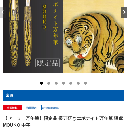
常設
【セーラー万年筆】限定品 長刀研ぎエボナイト万年筆 猛虎
MOUKO 中字