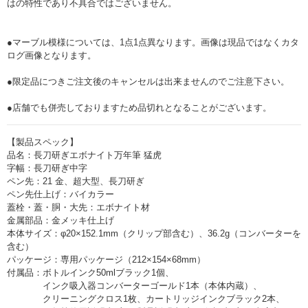
はの特性であり不具合ではございません。
●マーブル模様については、1点1点異なります。画像は現品ではなくカタ
ログ画像となります。
●限定品につきご注文後のキャンセルは出来ませんのでご注意下さい。
●店舗でも併売しておりますため品切れとなることがございます。
【製品スペック】
品名：長刀研ぎエボナイト万年筆 猛虎
字幅：長刀研ぎ中字
ペン先：21 金、超大型、長刀研ぎ
ペン先仕上げ：バイカラー
蓋栓・蓋・胴・大先：エボナイト材
金属部品：金メッキ仕上げ
本体サイズ：φ20×152.1mm（クリップ部含む）、36.2g（コンバーターを
含む）
パッケージ：専用パッケージ（212×154×68mm）
付属品：ボトルインク50mlブラック1個、
インク吸入器コンバーターゴールド1本（本体内蔵）、
クリーニングクロス1枚、カートリッジインクブラック2本、