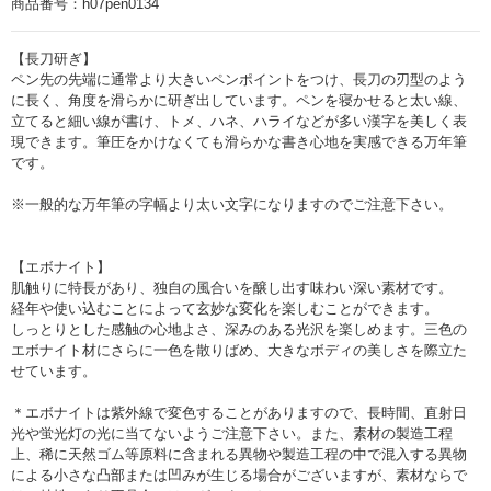
商品番号：
h07pen0134
【長刀研ぎ】
ペン先の先端に通常より大きいペンポイントをつけ、長刀の刃型のよう
に長く、角度を滑らかに研ぎ出しています。ペンを寝かせると太い線、
立てると細い線が書け、トメ、ハネ、ハライなどが多い漢字を美しく表
現できます。筆圧をかけなくても滑らかな書き心地を実感できる万年筆
です。
※一般的な万年筆の字幅より太い文字になりますのでご注意下さい。
【エボナイト】
肌触りに特長があり、独自の風合いを醸し出す味わい深い素材です。
経年や使い込むことによって玄妙な変化を楽しむことができます。
しっとりとした感触の心地よさ、深みのある光沢を楽しめます。三色の
エボナイト材にさらに一色を散りばめ、大きなボディの美しさを際立た
せています。
＊エボナイトは紫外線で変色することがありますので、長時間、直射日
光や蛍光灯の光に当てないようご注意下さい。また、素材の製造工程
上、稀に天然ゴム等原料に含まれる異物や製造工程の中で混入する異物
による小さな凸部または凹みが生じる場合がございますが、素材ならで