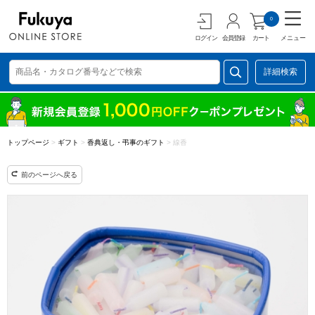
0
ログイン
会員登録
カート
メニュー
詳細検索
トップページ
>
ギフト
>
香典返し・弔事のギフト
>
線香
前のページへ戻る