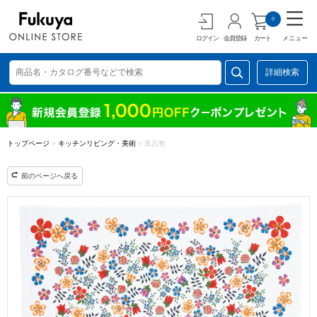
0
ログイン
会員登録
カート
メニュー
詳細検索
トップページ
>
キッチンリビング・美術
>
風呂敷
前のページへ戻る