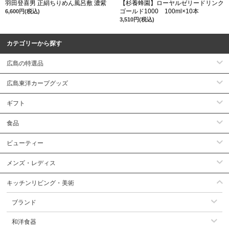
羽田登喜男 正絹ちりめん風呂敷 濃紫
【杉養蜂園】ローヤルゼリードリンク
ゴールド1000 100ml×10本
6,600円(税込)
3,510円(税込)
カテゴリーから探す
広島の特選品
広島東洋カープグッズ
ギフト
食品
ビューティー
メンズ・レディス
キッチンリビング・美術
ブランド
和洋食器