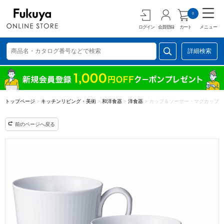
0
ログイン
会員登録
カート
メニュー
詳細検索
トップページ
>
キッチンリビング・美術
>
和洋食器
>
洋食器
>
カップ＆ソーサー・マグカップ
前のページへ戻る