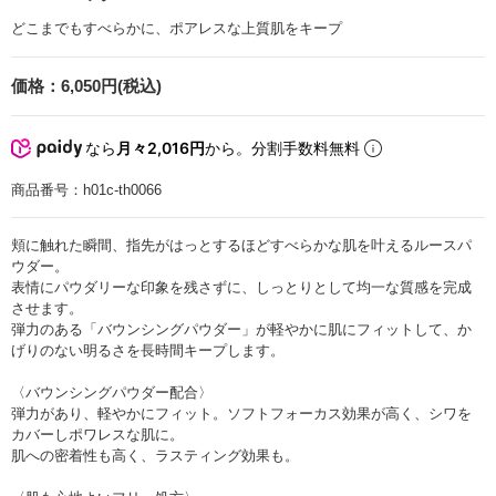
どこまでもすべらかに、ポアレスな上質肌をキープ
価格：
6,050円(税込)
なら
月々2,016円
から。分割手数料無料
商品番号：
h01c-th0066
頬に触れた瞬間、指先がはっとするほどすべらかな肌を叶えるルースパ
ウダー。
表情にパウダリーな印象を残さずに、しっとりとして均一な質感を完成
させます。
弾力のある「バウンシングパウダー」が軽やかに肌にフィットして、か
げりのない明るさを長時間キープします。
〈バウンシングパウダー配合〉
弾力があり、軽やかにフィット。ソフトフォーカス効果が高く、シワを
カバーしポワレスな肌に。
肌への密着性も高く、ラスティング効果も。