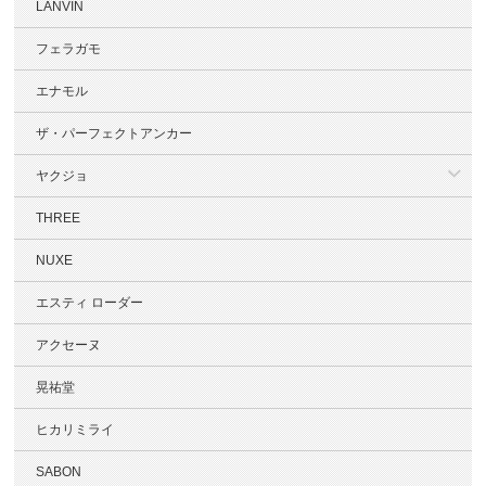
LANVIN
フェラガモ
エナモル
ザ・パーフェクトアンカー
ヤクジョ
THREE
NUXE
エスティ ローダー
アクセーヌ
晃祐堂
ヒカリミライ
SABON