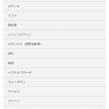
ルナソル
リファ
資生堂
メイソンピアソン
タウハウス（熊野化粧筆）
AFC
綾花
ハウスオブローゼ
ヴェーダヴィ
マービス
クリーン