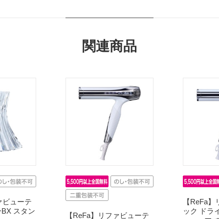
関連商品
ァビューテ
【ReFa
BX スタン
ック ドラ
【ReFa】リファビューテ