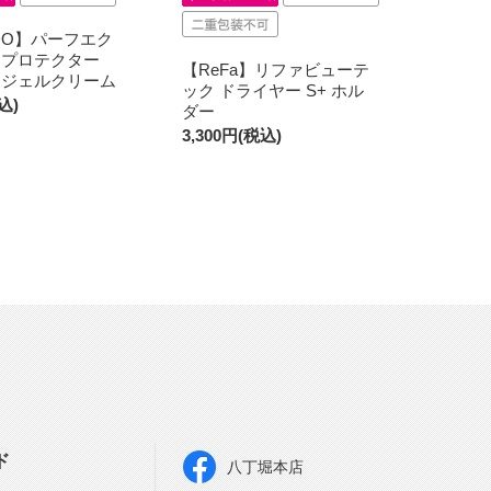
IDO】パーフエク
 プロテクター
【ReFa】リファビューテ
 ジェルクリーム
ック ドライヤー S+ ホル
込)
ダー
3,300円(税込)
ド
八丁堀本店