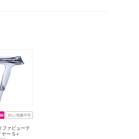
】リファビューテ
イヤー S＋