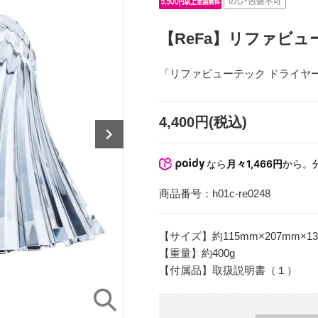
【ReFa】リファビュ
「リファビューテック ドライヤ
4,400円(税込)
なら
月々1,466円
から。
商品番号：
h01c-re0248
【サイズ】約115mm×207mm×1
【重量】約400g
【付属品】取扱説明書（１）