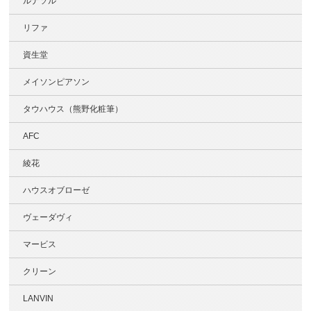
ルナソル
リファ
資生堂
メイソンピアソン
タウハウス（熊野化粧筆）
AFC
綾花
ハウスオブローゼ
ヴェーダヴィ
マービス
クリーン
LANVIN