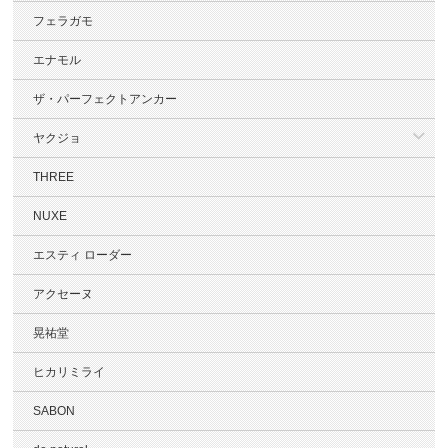
フェラガモ
エナモル
ザ・パーフェクトアンカー
ヤクジョ
THREE
NUXE
エスティ ローダー
アクセーヌ
晃祐堂
ヒカリミライ
SABON