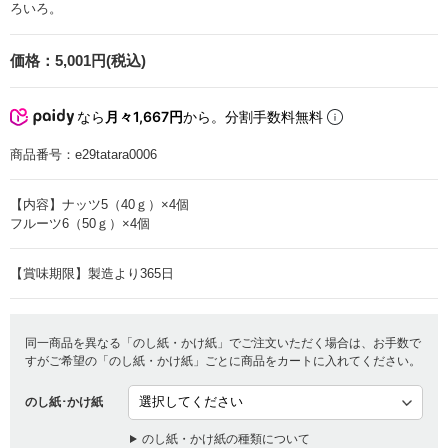
ろいろ。
価格：
5,001円(税込)
なら
月々1,667円
から。分割手数料無料
商品番号：
e29tatara0006
【内容】ナッツ5（40ｇ）×4個
フルーツ6（50ｇ）×4個
【賞味期限】製造より365日
同一商品を異なる「のし紙・かけ紙」でご注文いただく場合は、お手数で
すがご希望の「のし紙・かけ紙」ごとに商品をカートに入れてください。
のし紙･かけ紙
のし紙・かけ紙の種類について