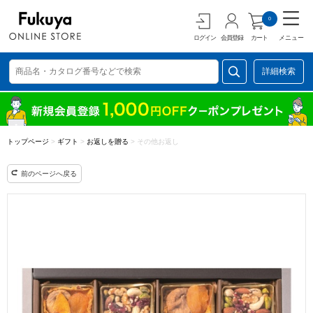
0
ログイン
会員登録
カート
メニュー
詳細検索
トップページ
>
ギフト
>
お返しを贈る
>
その他お返し
前のページへ戻る