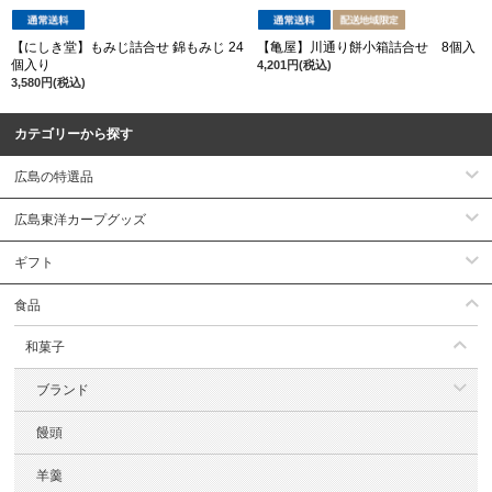
【にしき堂】もみじ詰合せ 錦もみじ 24
【亀屋】川通り餅小箱詰合せ 8個入
個入り
4,201円(税込)
3,580円(税込)
カテゴリーから探す
広島の特選品
広島東洋カープグッズ
ギフト
食品
和菓子
ブランド
饅頭
羊羹