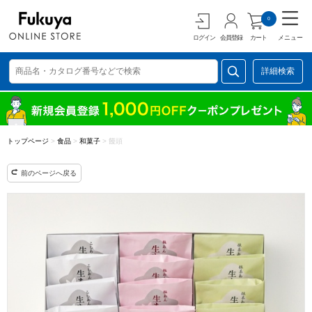
0
ログイン
会員登録
カート
メニュー
詳細検索
トップページ
>
食品
>
和菓子
>
饅頭
前のページへ戻る