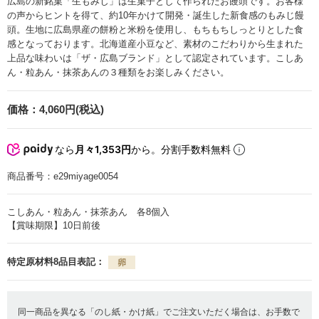
広島の新銘菓「生もみじ」は生菓子として作られたお饅頭です。お客様
の声からヒントを得て、約10年かけて開発・誕生した新食感のもみじ饅
頭。生地に広島県産の餅粉と米粉を使用し、もちもちしっとりとした食
感となっております。北海道産小豆など、素材のこだわりから生まれた
上品な味わいは「ザ・広島ブランド」として認定されています。こしあ
ん・粒あん・抹茶あんの３種類をお楽しみください。
価格：
4,060円(税込)
なら
月々1,353円
から。分割手数料無料
商品番号：
e29miyage0054
こしあん・粒あん・抹茶あん 各8個入
【賞味期限】10日前後
特定原材料8品目表記：
同一商品を異なる「のし紙・かけ紙」でご注文いただく場合は、お手数で