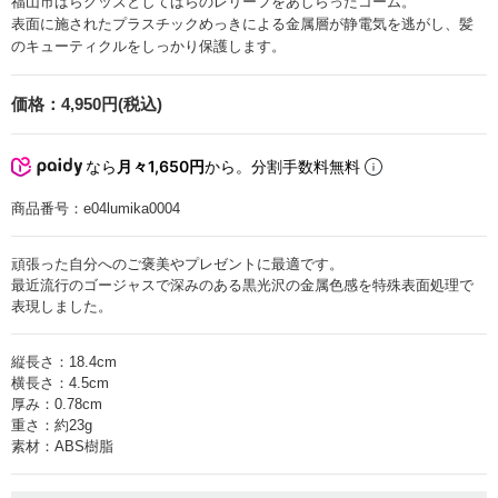
福山市ばらグッズとしてばらのレリーフをあしらったコーム。
表面に施されたプラスチックめっきによる金属層が静電気を逃がし、髪
のキューティクルをしっかり保護します。
価格：
4,950円(税込)
なら
月々1,650円
から。分割手数料無料
商品番号：
e04lumika0004
頑張った自分へのご褒美やプレゼントに最適です。
最近流行のゴージャスで深みのある黒光沢の金属色感を特殊表面処理で
表現しました。
縦長さ：18.4cm
横長さ：4.5cm
厚み：0.78cm
重さ：約23g
素材：ABS樹脂