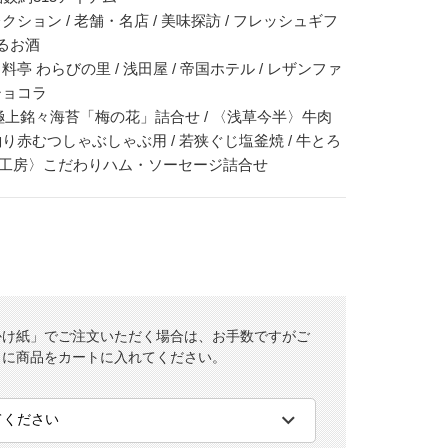
クション / 老舗・名店 / 美味探訪 / フレッシュギフ
するお酒
料亭 わらびの里 / 浅田屋 / 帝国ホテル / レザンファ
ショコラ
上銘々海苔「梅の花」詰合せ / 〈浅草今半〉牛肉
釣り赤むつしゃぶしゃぶ用 / 若狭ぐじ塩釜焼 / 牛とろ
ハム工房〉こだわりハム・ソーセージ詰合せ
かけ紙」でご注文いただく場合は、お手数ですがご
とに商品をカートに入れてください。