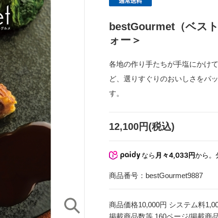
bestGourmet
ォー＞
各地の作り手たちが手塩にかけ
ど、選りすぐりのおいしさをパ
す。
12,100円(税込)
なら
月々4,033円
から。
商品番号：
bestGourmet9887
商品価格10,000円 システム料1,0
掲載商品数等 160ページ/掲載商