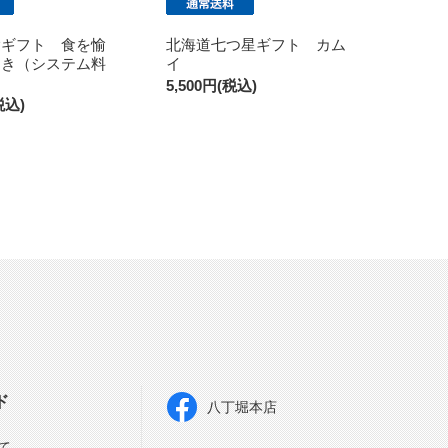
験ギフト 食を愉
北海道七つ星ギフト カム
とき（システム料
イ
5,500円(税込)
税込)
ド
八丁堀本店
て