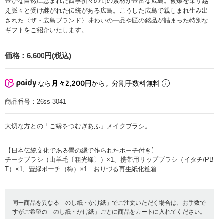
豊かな自然に恵まれた四季折々の旬の素材が豊富な広島。被爆を乗り越
え脈々と受け継がれた伝統がある広島。こうした広島で親しまれ生み出
された〈ザ・広島ブランド〉味わいの一品や匠の銘品が詰まった特別な
ギフトをご紹介いたします。
価格：
6,600円(税込)
なら
月々2,200円
から。分割手数料無料
商品番号：
26ss-3041
大切な方との「ご縁をつむぎあふ」メイクブラシ。
【日本伝統文化である畳の縁で作られたポーチ付き】
チークブラシ（山羊毛〔粗光峰〕）×1、携帯用リップブラシ（イタチ/PB
T）×1、畳縁ポーチ（梅）×1 おりづる再生紙化粧箱
同一商品を異なる「のし紙・かけ紙」でご注文いただく場合は、お手数で
すがご希望の「のし紙・かけ紙」ごとに商品をカートに入れてください。