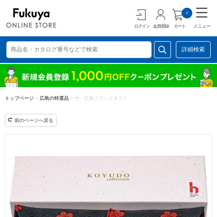
0
ログイン
会員登録
カート
メニュー
詳細検索
トップページ
>
広島の特選品
>
ザ・広島ブランドギフト
前のページへ戻る