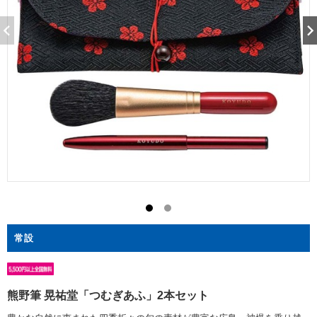
常設
熊野筆 晃祐堂「つむぎあふ」2本セット