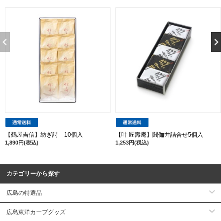
【鶴屋吉信】紡ぎ詩 10個入
【叶 匠壽庵】閼伽井詰合せ5個入
1,890円(税込)
1,253円(税込)
カテゴリーから探す
広島の特選品
広島東洋カープグッズ