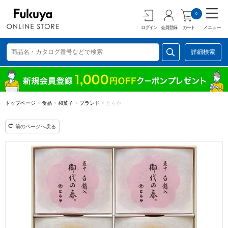
0
ログイン
会員登録
カート
メニュー
詳細検索
トップページ
>
食品
>
和菓子
>
ブランド
>
とらや
前のページへ戻る