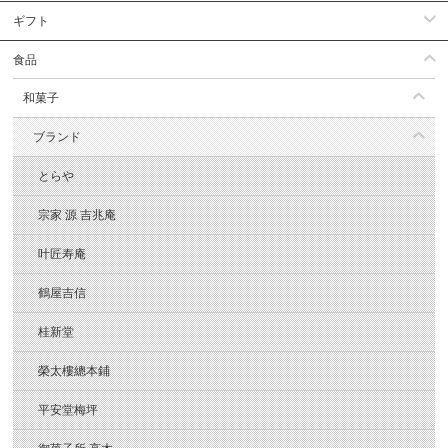
ギフト
食品
和菓子
ブランド
とらや
宗家 源 吉兆庵
叶匠寿庵
鶴屋吉信
桂新堂
榮太樓總本鋪
平安堂梅坪