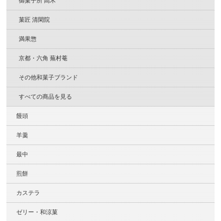
御菓子所 高木
菓匠 清閑院
満果惣
京都・六角 蕪村菴
その他和菓子ブランド
すべての商品を見る
饅頭
羊羹
最中
煎餅
カステラ
ゼリー・和涼菓