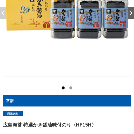
常設
広島海苔 特選かき醤油味付のり〈HF15H〉