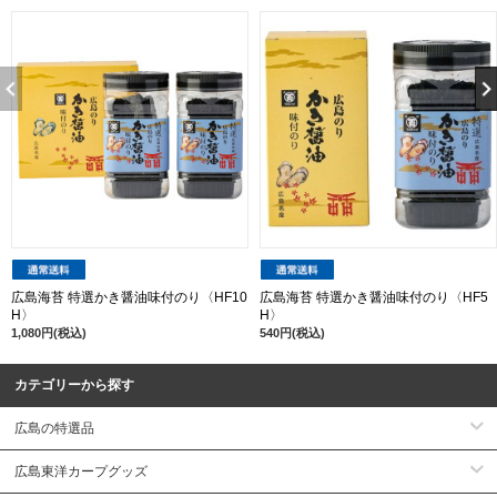
広島海苔 特選かき醤油味付のり〈HF10
広島海苔 特選かき醤油味付のり〈HF5
H〉
H〉
1,080円(税込)
540円(税込)
カテゴリーから探す
広島の特選品
広島東洋カープグッズ