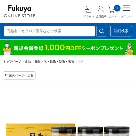
0
ログイン
会員登録
カート
メニュー
詳細検索
トップページ
>
食品
>
麺類・米・穀物・乾物・吸物
>
海苔
前のページへ戻る