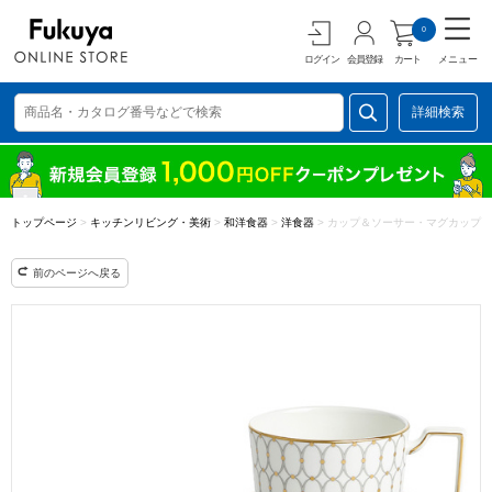
0
ログイン
会員登録
カート
メニュー
詳細検索
トップページ
>
キッチンリビング・美術
>
和洋食器
>
洋食器
>
カップ＆ソーサー・マグカップ
前のページへ戻る